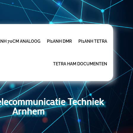
ANH 70CM ANALOOG
PI1ANH DMR
PI1ANH TETRA
TETRA HAM DOCUMENTEN
Telecommunicatie Techniek
Arnhem