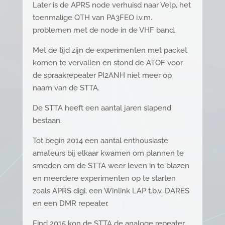
Later is de APRS node verhuisd naar Velp, het
toenmalige QTH van PA3FEO i.v.m.
problemen met de node in de VHF band.
Met de tijd zijn de experimenten met packet
komen te vervallen en stond de ATOF voor
de spraakrepeater PI2ANH niet meer op
naam van de STTA.
De STTA heeft een aantal jaren slapend
bestaan.
Tot begin 2014 een aantal enthousiaste
amateurs bij elkaar kwamen om plannen te
smeden om de STTA weer leven in te blazen
en meerdere experimenten op te starten
zoals APRS digi, een Winlink LAP t.b.v. DARES
en een DMR repeater.
Eind 2015 kon de STTA de analoge repeater