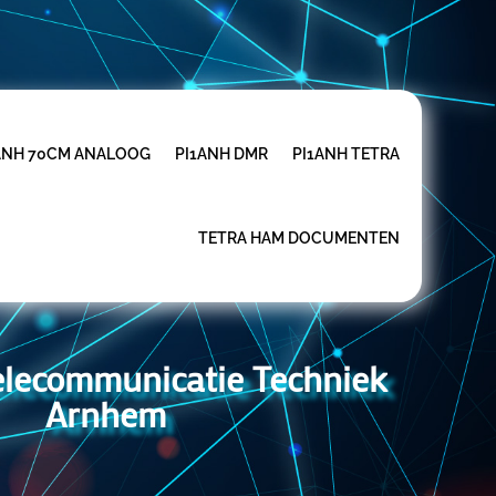
ANH 70CM ANALOOG
PI1ANH DMR
PI1ANH TETRA
TETRA HAM DOCUMENTEN
Telecommunicatie Techniek
Arnhem